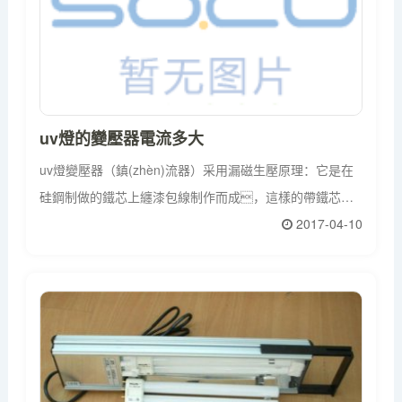
uv燈的變壓器電流多大
uv燈變壓器（鎮(zhèn)流器）采用漏磁生壓原理：它是在
硅鋼制做的鐵芯上纏漆包線制作而成，這樣的帶鐵芯的
線圈，在瞬間斷電時，就會自感產(chǎn)生高
2017-04-10
壓，加在日光燈管的兩端的電極（燈絲）
上。這個