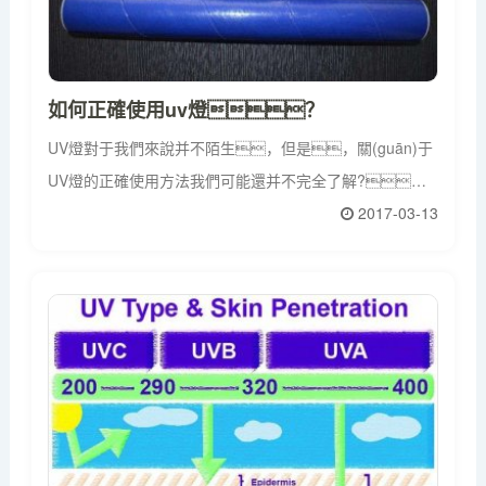
如何正確使用uv燈？
UV燈對于我們來說并不陌生，但是，關(guān)于
UV燈的正確使用方法我們可能還并不完全了解?，
F(xiàn)在我們就來一起探究一下。通常UV燈要達到最大輸
2017-03-13
出功率，其UV燈體表面的溫度會高達幾百攝氏
度，設(shè)計冷卻風(fēng)量時一定要合理···