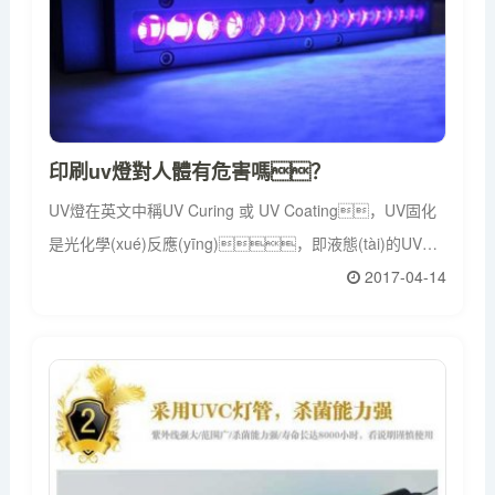
印刷uv燈對人體有危害嗎？
UV燈在英文中稱UV Curing 或 UV Coating，UV固化
是光化學(xué)反應(yīng)，即液態(tài)的UV照
射可固化材料經(jīng)印刷或涂布到承印物或工件表面，
2017-04-14
經(jīng)UV光線照射實現(xiàn)硬化的過程，UV固化與傳統
(tǒng)的干燥過程相似···