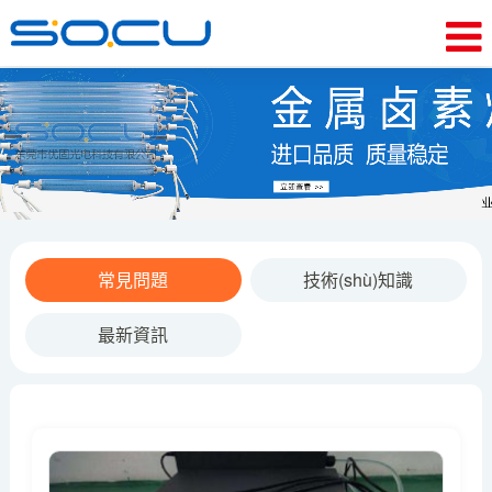
常見問題
技術(shù)知識
最新資訊