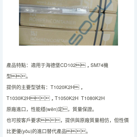
產品特點：適用于海德堡CD102，SM74機
型。
提供的主要型號有：T1020K2H，
T1030K2H，T1050K2H T1080K2H
原廠進口，性能穩(wěn)定，質量保證。
也可按客戶要求，提供與原廠質量相仿，但性價
比更優(yōu)的進口替代產品。