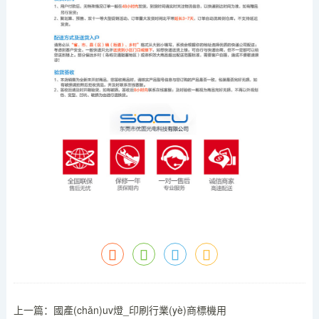
上一篇：
國產(chǎn)uv燈_印刷行業(yè)商標機用