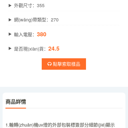
外觀尺寸：355
網(wǎng)帶類型：270
380
輸入電壓：
24.5
是否現(xiàn)貨：
點擊索取樣品
商品詳情
1.輪轉(zhuǎn)機uv燈的外部包裝標簽部分細節(jié)顯示