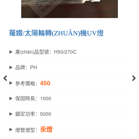
羅鐵/太陽輪轉(ZHUǍN)機UV燈
產(chǎn)品型號：H50/270C
品牌：PH
450
參考價格：
保固時長：1000
額定功率：5000
汞燈
燈管燈型：