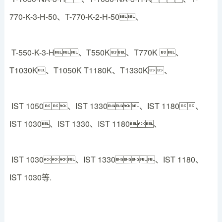
770-K-3-H-50、T-770-K-2-H-50、
T-550-K-3-H、T550K、T770K 、
T1030K、T1050K T1180K、T1330K、
IST 1050、IST 1330、IST 1180、
IST 1030、IST 1330、IST 1180、
IST 1030、IST 1330、IST 1180、
IST 1030等.