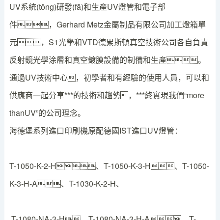
UV系統(tǒng)研發(fā)和生產UV燈管和電子部
件，Gerhard Metz金屬制品有限公司加工燈箱單
元，S1光學和VTD德累斯頓真空技術公司各自負責
反射鏡光學涂層和真空鍍膜設備的制備和生產。
通過UV技術中心，初學者和有經驗的使用人員，可以和
供應商一起分享***的技術和趨勢，***終實現我們“more
thanUV”的公司理念。
海德堡系列進口印刷機原配德國IST進口UV燈管：
T-1050-K-2-H、T-1050-K-3-H、T-1050-
K-3-H-A、T-1030-K-2-H、
T-1080-NA-3-H、T-1080-NA-3-H-A、T-